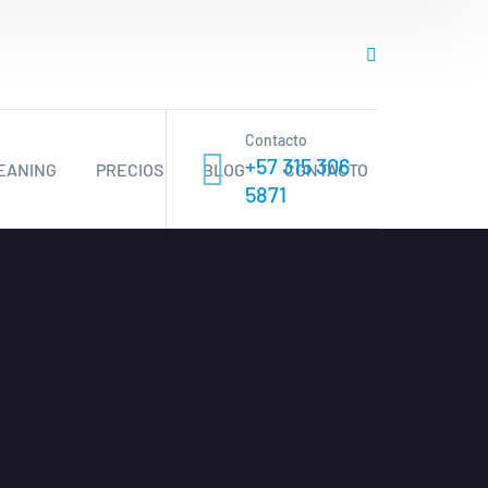
Contacto
+57 315 306
EANING
PRECIOS
BLOG
CONTACTO
5871