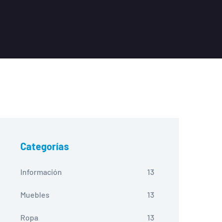
Categorías
Información
13
Muebles
13
Ropa
13