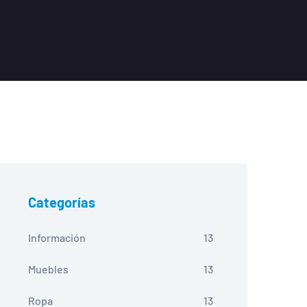
Categorías
Información
13
Muebles
13
Ropa
13