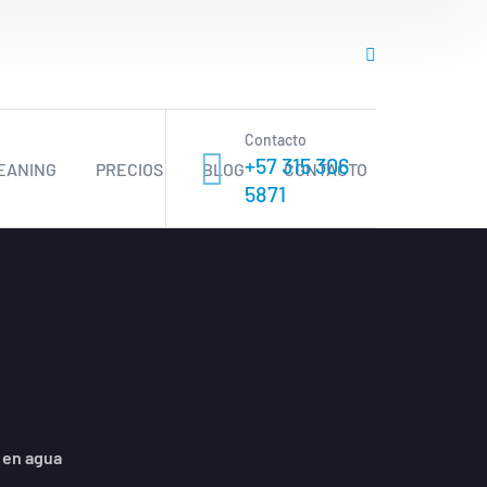
Contacto
+57 315 306
EANING
PRECIOS
BLOG
CONTACTO
5871
 en agua