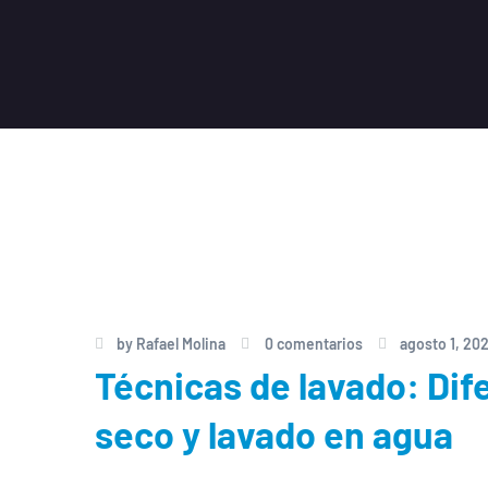
by
Rafael Molina
0 comentarios
agosto 1, 20
Técnicas de lavado: Dif
seco y lavado en agua