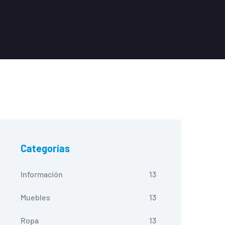
Categorías
Información
13
Muebles
13
Ropa
13