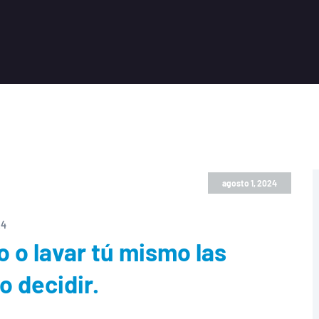
agosto 1, 2024
24
o o lavar tú mismo las
 decidir.