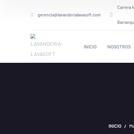
Carrera 4
gerencia@lavanderialavasoft.com
Barranqui
INICIO
NOSOTROS
INICIO
Ma