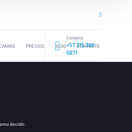
Contacto
+57 315 306
EANING
PRECIOS
BLOG
CONTACTO
5871
cómo decidir.