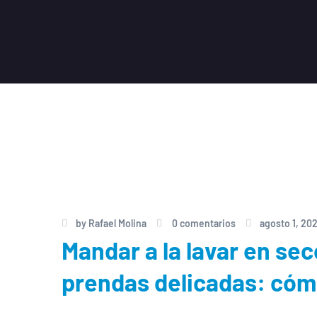
by
Rafael Molina
0 comentarios
agosto 1, 20
Mandar a la lavar en sec
prendas delicadas: cómo