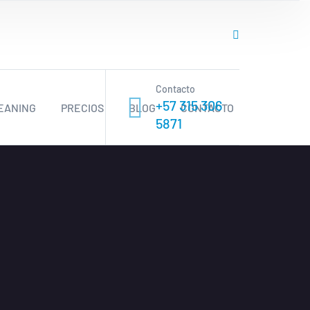
Contacto
+57 315 306
EANING
PRECIOS
BLOG
CONTACTO
5871