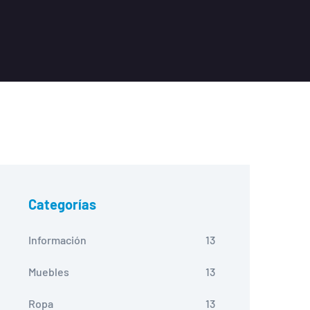
Categorías
Información
13
Muebles
13
Ropa
13