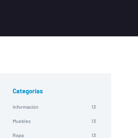
Categorías
Información
13
Muebles
13
Ropa
13