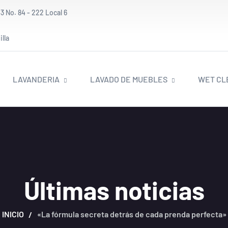
3 No. 84 - 222 Local 6
lla
LAVANDERIA
LAVADO DE MUEBLES
WET CL
Últimas noticias
INICIO
«La fórmula secreta detrás de cada prenda perfecta»