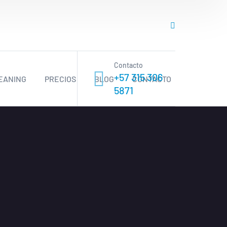
Contacto
+57 315 306
EANING
PRECIOS
BLOG
CONTACTO
5871