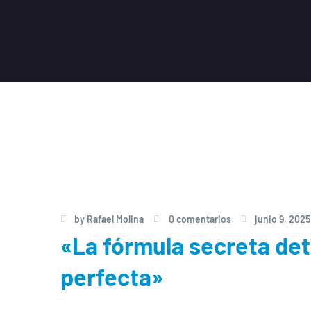
by
Rafael Molina
0 comentarios
junio 9, 2025
«La fórmula secreta de
perfecta»